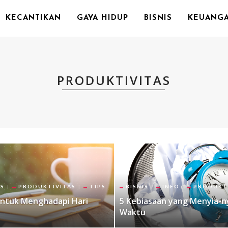
KECANTIKAN
GAYA HIDUP
BISNIS
KEUANG
PRODUKTIVITAS
IS
PRODUKTIVITAS
TIPS
BISNIS
INFO
PRODUKT
Untuk Menghadapi Hari
5 Kebiasaan yang Menyia-n
Waktu