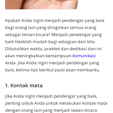
Apakah Anda ingin menjadi pendengar yang baik
bagi orang lain yang diinginkan semua orang
sebagai teman bicara? Menjadi pendengar yang
baik tidaklah mudah bagi sebagian dari kita.
Dibutuhkan waktu, praktek dan dedikasi dan ini
akan meningkatkan kemampuan
komunikasi
Anda. Jika Anda ingin menjadi pendengar yang
baik, kelima tips berikut pasti akan membantu.
1. Kontak mata
Jika Anda ingin menjadi pendengar yang baik,
penting untuk Anda untuk melakukan kontak mata
dengan orang lain yang menjadi lawan bicara