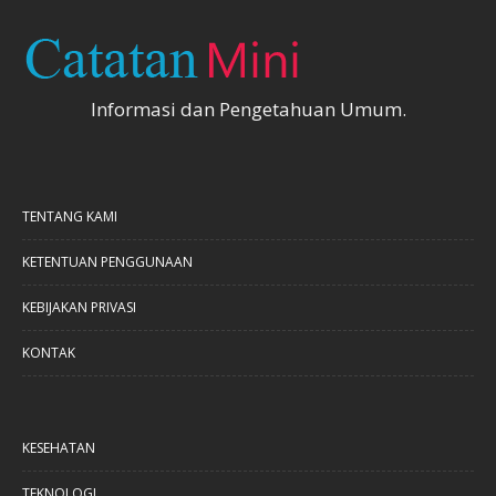
Informasi dan Pengetahuan Umum.
TENTANG KAMI
KETENTUAN PENGGUNAAN
KEBIJAKAN PRIVASI
KONTAK
KESEHATAN
TEKNOLOGI