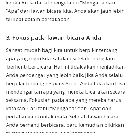
ketika Anda dapat mengetahui “Mengapa dan
“Apa” dari lawan bicara kita, Anda akan jauh lebih
terlibat dalam percakapan.
3. Fokus pada lawan bicara Anda
Sangat mudah bagi kita untuk berpikir tentang
apa yang ingin kita katakan setelah orang lain
berhenti berbicara. Hal ini tidak akan menjadikan
Anda pendengar yang lebih baik. Jika Anda selalu
berpikir tentang respons Anda, Anda tak akan bisa
mendengarkan apa yang mereka bicarakan secara
seksama. Fokuslah pada apa yang mereka harus
katakan. Cari tahu “Mengapa” dan” Apa” dan
pertahankan kontak mata. Setelah lawan bicara
Anda berhenti berbicara, baru kemudian pikirkan