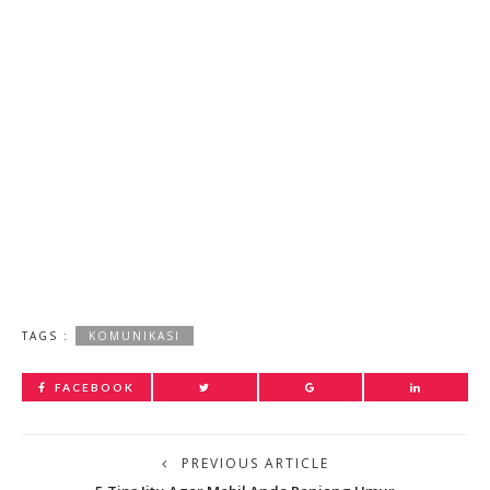
TAGS :
KOMUNIKASI
FACEBOOK
PREVIOUS ARTICLE