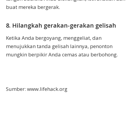
buat mereka bergerak.
8. Hilangkah gerakan-gerakan gelisah
Ketika Anda bergoyang, menggeliat, dan
menujukkan tanda gelisah lainnya, penonton
mungkin berpikir Anda cemas atau berbohong.
Sumber: www.lifehack.org