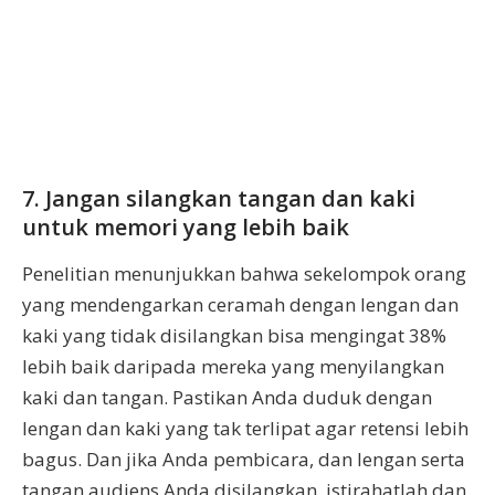
7. Jangan silangkan tangan dan kaki
untuk memori yang lebih baik
Penelitian menunjukkan bahwa sekelompok orang
yang mendengarkan ceramah dengan lengan dan
kaki yang tidak disilangkan bisa mengingat 38%
lebih baik daripada mereka yang menyilangkan
kaki dan tangan. Pastikan Anda duduk dengan
lengan dan kaki yang tak terlipat agar retensi lebih
bagus. Dan jika Anda pembicara, dan lengan serta
tangan audiens Anda disilangkan, istirahatlah dan