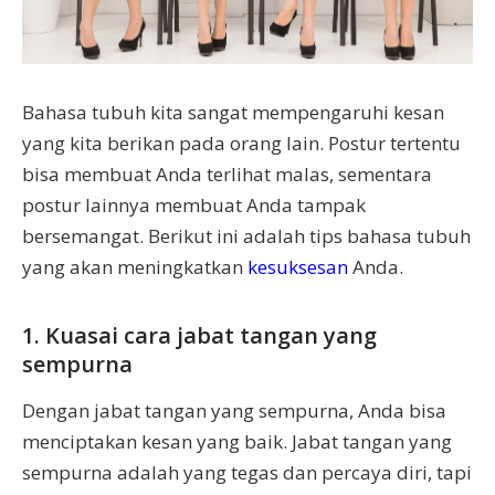
Bahasa tubuh kita sangat mempengaruhi kesan
yang kita berikan pada orang lain. Postur tertentu
bisa membuat Anda terlihat malas, sementara
postur lainnya membuat Anda tampak
bersemangat. Berikut ini adalah tips bahasa tubuh
yang akan meningkatkan
kesuksesan
Anda.
1. Kuasai cara jabat tangan yang
sempurna
Dengan jabat tangan yang sempurna, Anda bisa
menciptakan kesan yang baik. Jabat tangan yang
sempurna adalah yang tegas dan percaya diri, tapi