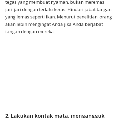
tegas yang membuat nyaman, bukan meremas
jari-jari dengan terlalu keras. Hindari jabat tangan
yang lemas seperti ikan. Menurut penelitian, orang
akan lebih mengingat Anda jika Anda berjabat
tangan dengan mereka.
2. Lakukan kontak mata, mengangguk