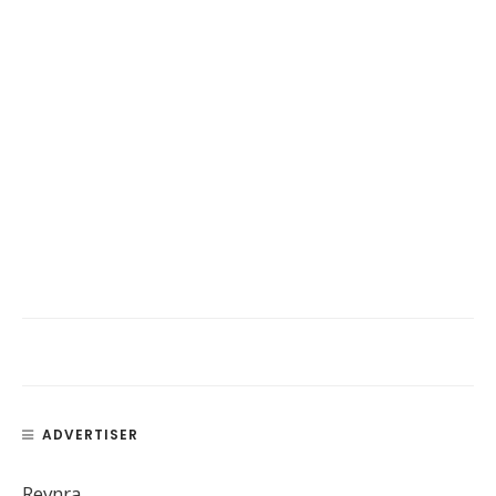
ADVERTISER
Revnra