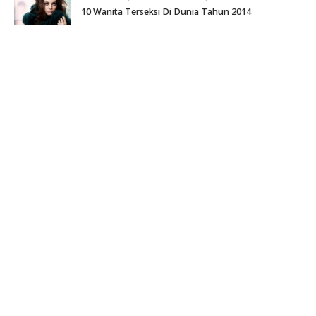
10 Wanita Terseksi Di Dunia Tahun 2014