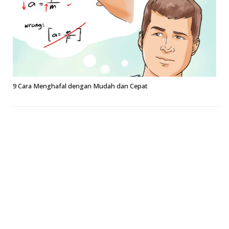
9 Cara Menghafal dengan Mudah dan Cepat