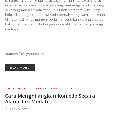
pasangan. Namun, Anda harus bisa memilah mana yang harus
diceritakan. Ceritakan masa lalu yang mempengaruhi Anda yang
sekarang: masalah komitmen, keinginan membentuk keluarga,
hobi, dll. Sebagai contoh, jika Anda pernah mengalami pelecehan
di masa kecil, Anda mungkin perlu menceritakan karena bisa jadi
hal ini mempengaruhi hubungan seksual Anda dengan pasangan
nantinya.
Sumber: familyshare.com
READ MORE
GAYA HIDUP
KECANTIKAN
TIPS
Cara Menghilangkan Komedo Secara
Alami dan Mudah
4.05K VIEWS