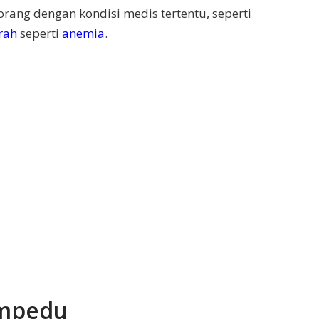
orang dengan kondisi medis tertentu, seperti
rah
seperti
anemia
.
empedu