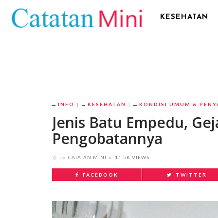
KESEHATAN
INFO
KESEHATAN
KONDISI UMUM & PENY
Jenis Batu Empedu, Gej
Pengobatannya
by
CATATAN MINI
11.5K VIEWS
FACEBOOK
TWITTER