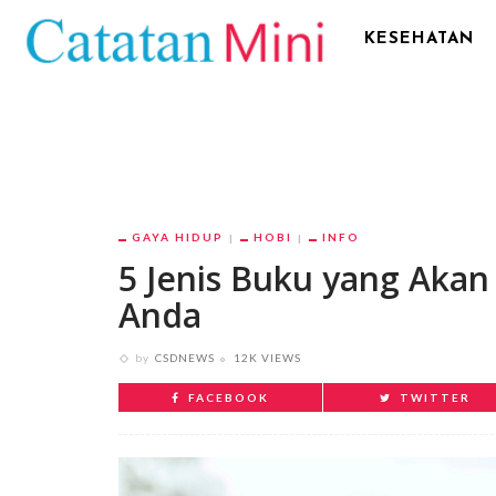
KESEHATAN
GAYA HIDUP
HOBI
INFO
5 Jenis Buku yang Aka
Anda
by
CSDNEWS
12K VIEWS
FACEBOOK
TWITTER