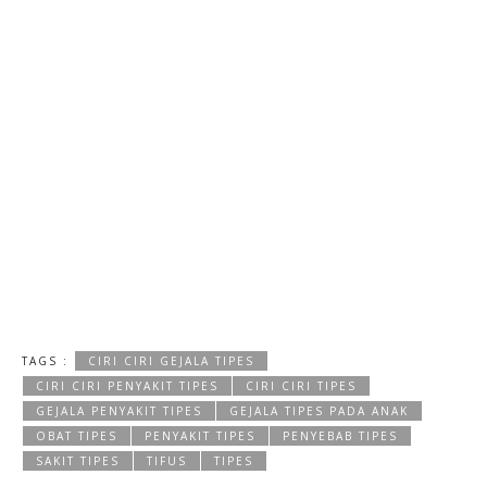
TAGS :
CIRI CIRI GEJALA TIPES
CIRI CIRI PENYAKIT TIPES
CIRI CIRI TIPES
GEJALA PENYAKIT TIPES
GEJALA TIPES PADA ANAK
OBAT TIPES
PENYAKIT TIPES
PENYEBAB TIPES
SAKIT TIPES
TIFUS
TIPES