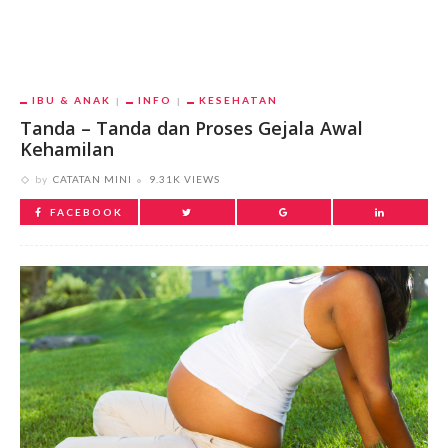
IBU & ANAK
INFO
KESEHATAN
Tanda – Tanda dan Proses Gejala Awal
Kehamilan
by
CATATAN MINI
9.31K VIEWS
FACEBOOK