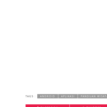
TAGS :
ANDROID
APLIKASI
PANDUAN WISAT