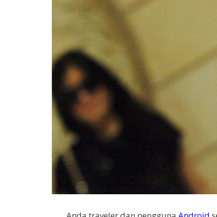
Anda traveler dan pengguna
Android
s