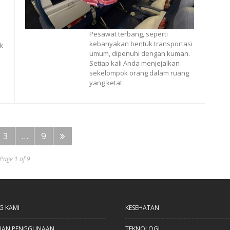
Pesawat terbang, seperti
kebanyakan bentuk transportasi
k
umum, dipenuhi dengan kuman.
Setiap kali Anda menjejalkan
sekelompok orang dalam ruang
a
yang ketat
3
…
9
Page 1 of 9
G KAMI
KESEHATAN
UAN PENGGUNAAN
TEKNOLOGI