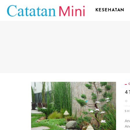
KESEHATAN
4 
SH
An
An