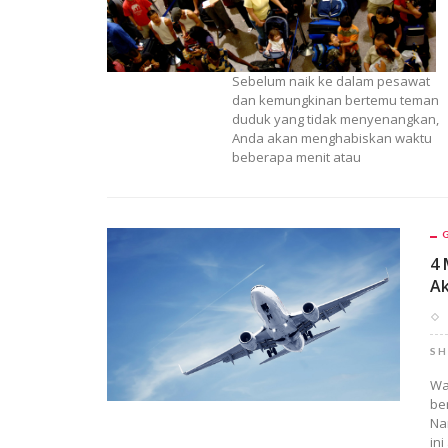
Sebelum naik ke dalam pesawat
dan kemungkinan bertemu teman
duduk yang tidak menyenangkan,
Anda akan menghabiskan waktu
beberapa menit atau
4 
Ak
SH
Wa
be
Na
in