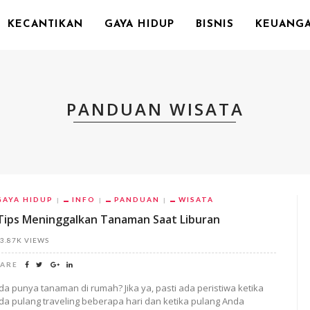
KECANTIKAN
GAYA HIDUP
BISNIS
KEUANG
PANDUAN WISATA
GAYA HIDUP
INFO
PANDUAN
WISATA
Tips Meninggalkan Tanaman Saat Liburan
3.87K VIEWS
ARE
da punya tanaman di rumah? Jika ya, pasti ada peristiwa ketika
da pulang traveling beberapa hari dan ketika pulang Anda