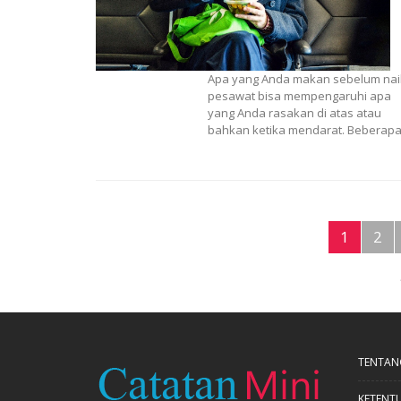
Apa yang Anda makan sebelum nai
pesawat bisa mempengaruhi apa
yang Anda rasakan di atas atau
bahkan ketika mendarat. Beberap
1
2
TENTAN
KETENT