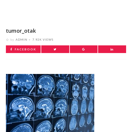
tumor_otak
by
ADMIN
7.92K VIEWS
FACEBOOK