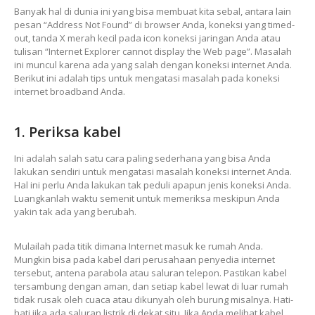
Banyak hal di dunia ini yang bisa membuat kita sebal, antara lain
pesan “Address Not Found” di browser Anda, koneksi yang timed-
out, tanda X merah kecil pada icon koneksi jaringan Anda atau
tulisan “Internet Explorer cannot display the Web page”. Masalah
ini muncul karena ada yang salah dengan koneksi internet Anda.
Berikut ini adalah tips untuk mengatasi masalah pada koneksi
internet broadband Anda.
1. Periksa kabel
Ini adalah salah satu cara paling sederhana yang bisa Anda
lakukan sendiri untuk mengatasi masalah koneksi internet Anda.
Hal ini perlu Anda lakukan tak peduli apapun jenis koneksi Anda.
Luangkanlah waktu semenit untuk memeriksa meskipun Anda
yakin tak ada yang berubah.
Mulailah pada titik dimana Internet masuk ke rumah Anda.
Mungkin bisa pada kabel dari perusahaan penyedia internet
tersebut, antena parabola atau saluran telepon. Pastikan kabel
tersambung dengan aman, dan setiap kabel lewat di luar rumah
tidak rusak oleh cuaca atau dikunyah oleh burung misalnya. Hati-
hati jika ada saluran listrik di dekat situ. Jika Anda melihat kabel