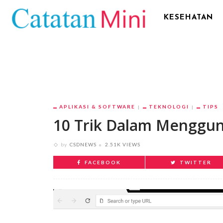
KESEHATAN
APLIKASI & SOFTWARE
TEKNOLOGI
TIPS
10 Trik Dalam Menggu
by
CSDNEWS
2.51K VIEWS
FACEBOOK
TWITTER