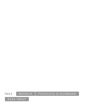
TAGS :
BAHAGIA
PSIKOLOGI & KEJIWAAAN
RASA TAKUT