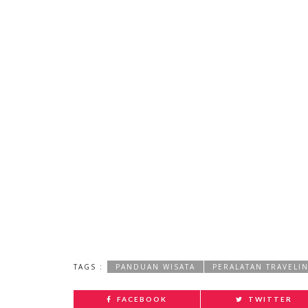
TAGS :
PANDUAN WISATA
PERALATAN TRAVELI
FACEBOOK
TWITTER