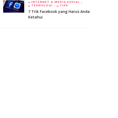
INTERNET & MEDIA SOSIAL
TEKNOLOGI
TIPS
7 Trik Facebook yang Harus Anda
Ketahui
si, Penyakit, dan Bagian –
Paru Paru – Fungsi, Bagian, dan
an Telinga
Penyakit Paru-Paru Manusia