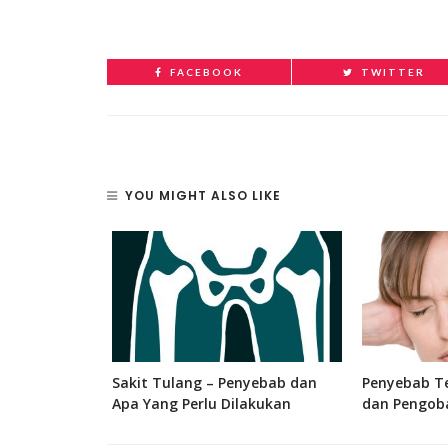
FACEBOOK
TWITTER
YOU MIGHT ALSO LIKE
 Bagian, dan
Sakit Tulang – Penyebab dan
Penyebab Te
 Manusia
Apa Yang Perlu Dilakukan
dan Pengob