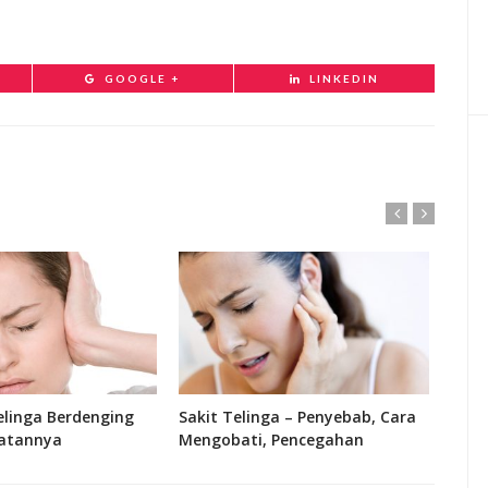
GOOGLE +
LINKEDIN
linga Berdenging
Sakit Telinga – Penyebab, Cara
Fung
atannya
Mengobati, Pencegahan
Bagi