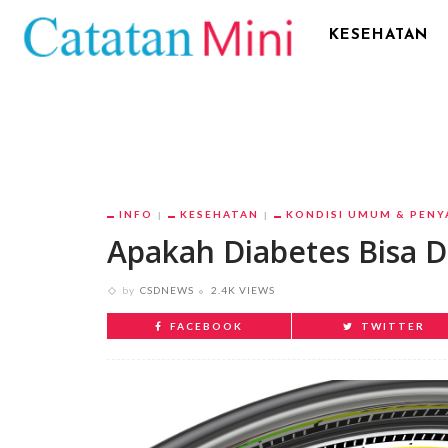
KESEHATAN
INFO
KESEHATAN
KONDISI UMUM & PENY
Apakah Diabetes Bisa 
by
CSDNEWS
2.4K VIEWS
FACEBOOK
TWITTER