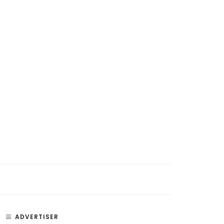
si, Penyakit, dan Bagian –
Paru Paru – Fungsi, Bagian, dan
an Telinga
Penyakit Paru-Paru Manusia
ADVERTISER