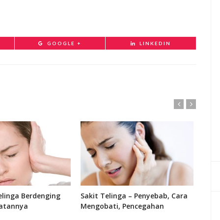
GOOGLE +
LINKEDIN
linga Berdenging
Sakit Telinga – Penyebab, Cara
Fung
atannya
Mengobati, Pencegahan
Bagi