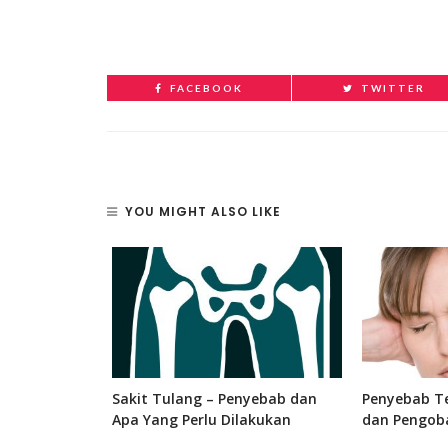
FACEBOOK
TWITTER
YOU MIGHT ALSO LIKE
 Bagian, dan
Sakit Tulang – Penyebab dan
Penyebab Te
 Manusia
Apa Yang Perlu Dilakukan
dan Pengob