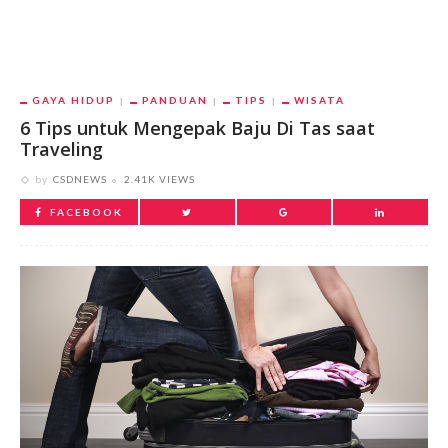
GAYA HIDUP
PANDUAN
TIPS
WISATA
6 Tips untuk Mengepak Baju Di Tas saat
Traveling
by
CSDNEWS
2.41K VIEWS
FACEBOOK