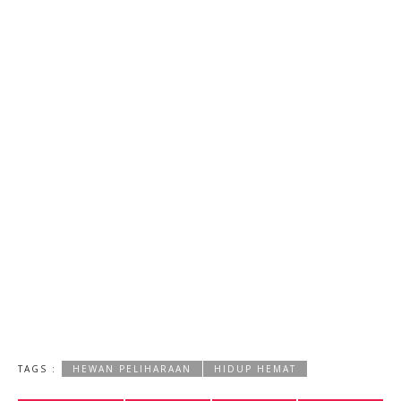
TAGS :
HEWAN PELIHARAAN
HIDUP HEMAT