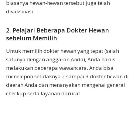
biasanya hewan-hewan tersebut juga telah
divaksinasi.
2. Pelajari Beberapa Dokter Hewan
sebelum Memilih
Untuk memilih dokter hewan yang tepat (salah
satunya dengan anggaran Anda), Anda harus
melakukan beberapa wawancara. Anda bisa
menelepon setidaknya 2 sampai 3 dokter hewan di
daerah Anda dan menanyakan mengenai general
checkup serta layanan darurat.