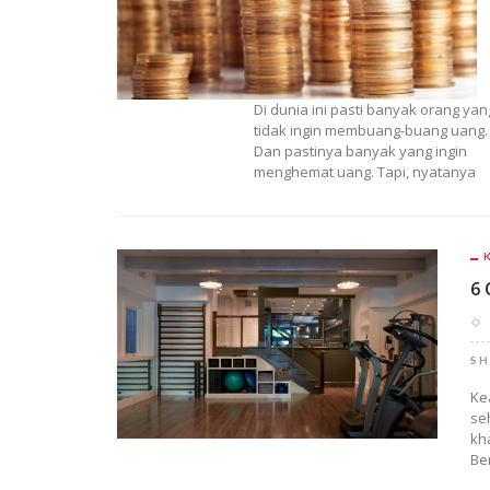
Di dunia ini pasti banyak orang yan
tidak ingin membuang-buang uang.
Dan pastinya banyak yang ingin
menghemat uang. Tapi, nyatanya
6 
SH
Ke
se
kh
Be