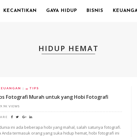
KECANTIKAN
GAYA HIDUP
BISNIS
KEUANG
HIDUP HEMAT
KEUANGAN
TIPS
ps Fotografi Murah untuk yang Hobi Fotografi
9.9K VIEWS
ARE
 dunia ini ada beberapa hobi yang mahal, salah satunya fotografi.
ka Anda termasuk orang yang suka hidup hemat, hobi fotografi ini