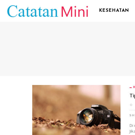
KESEHATAN
Ti
SH
Di
Ji