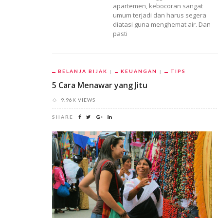
apartemen, kebocoran sangat
umum terjadi dan harus segera
diatasi guna menghemat air. Dan
pasti
BELANJA BIJAK
KEUANGAN
TIPS
5 Cara Menawar yang Jitu
9.96K VIEWS
SHARE