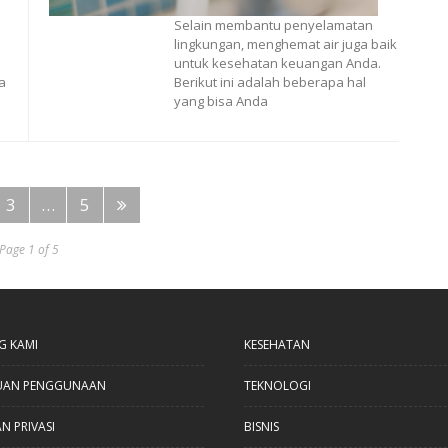
Selain membantu penyelamatan
lingkungan, menghemat air juga baik
untuk kesehatan keuangan Anda.
a
Berikut ini adalah beberapa hal
yang bisa Anda
3
…
5
Page 1 of 5
G KAMI
KESEHATAN
UAN PENGGUNAAN
TEKNOLOGI
N PRIVASI
BISNIS