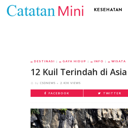
KESEHATAN
DESTINASI
GAYA HIDUP
INFO
WISATA
12 Kuil Terindah di As
by
CSDNEWS
2.43K VIEWS
FACEBOOK
TWITTER