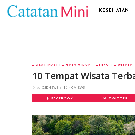
KESEHATAN
DESTINASI
GAYA HIDUP
INFO
WISATA
10 Tempat Wisata Terba
by
CSDNEWS
11.4K VIEWS
FACEBOOK
TWITTER