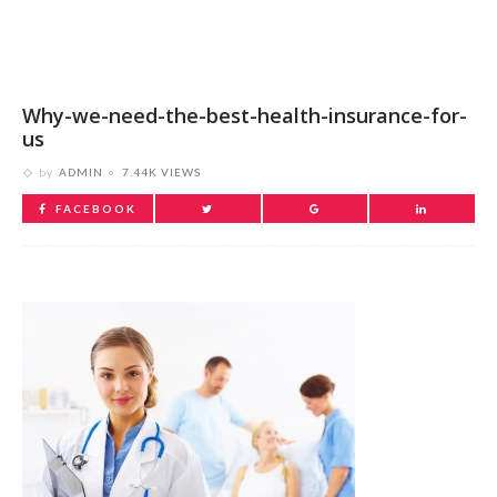
Why-we-need-the-best-health-insurance-for-
us
by
ADMIN
7.44K VIEWS
FACEBOOK