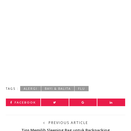
TAGS :
ALERGI
BAYI & BALITA
FLU
FACEBOOK
PREVIOUS ARTICLE
Tips Memilih Sleeping Bag untuk Backpacking