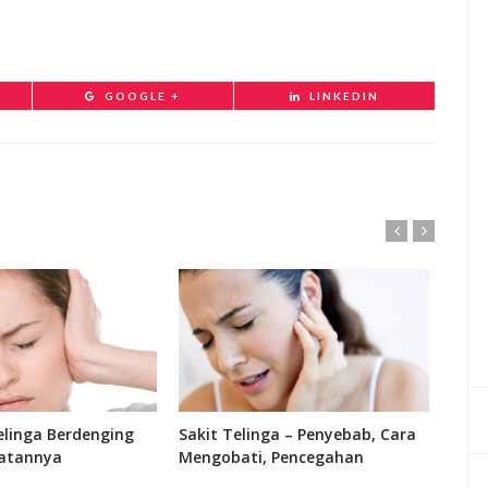
GOOGLE +
LINKEDIN
linga Berdenging
Sakit Telinga – Penyebab, Cara
Fung
atannya
Mengobati, Pencegahan
Bagi