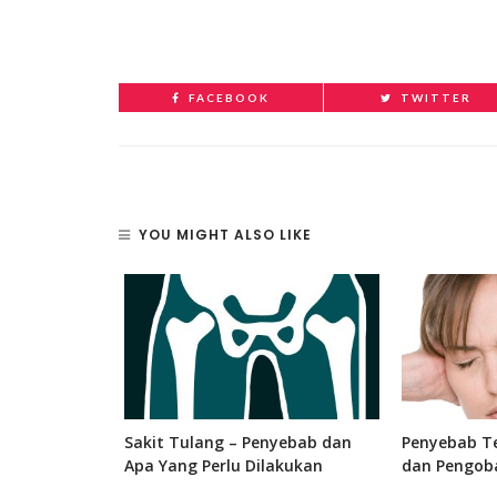
FACEBOOK
TWITTER
YOU MIGHT ALSO LIKE
 Bagian, dan
Sakit Tulang – Penyebab dan
Penyebab Te
 Manusia
Apa Yang Perlu Dilakukan
dan Pengob