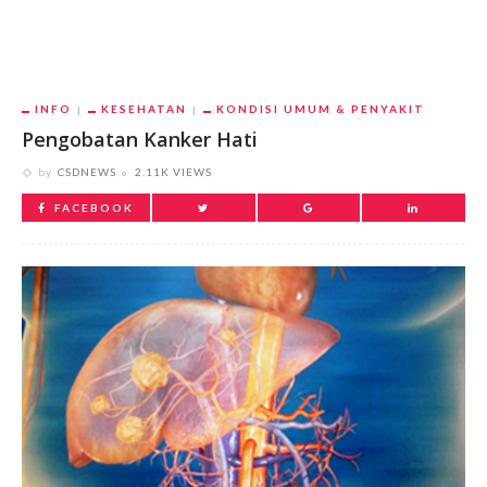
INFO
KESEHATAN
KONDISI UMUM & PENYAKIT
Pengobatan Kanker Hati
by
CSDNEWS
2.11K VIEWS
FACEBOOK