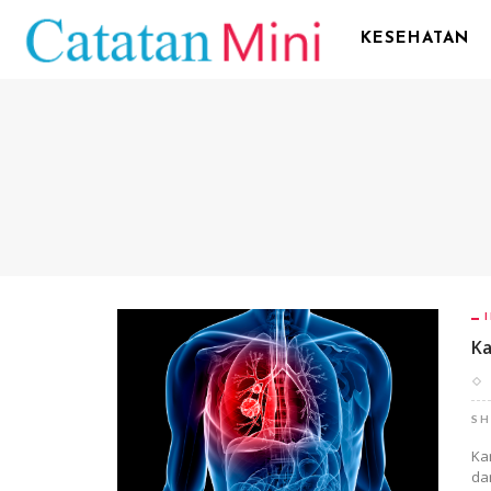
KESEHATAN
Ka
SH
Ka
da