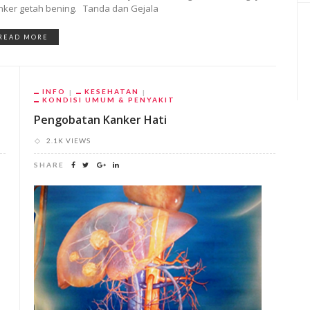
nker getah bening. Tanda dan Gejala
READ MORE
INFO
KESEHATAN
KONDISI UMUM & PENYAKIT
Pengobatan Kanker Hati
2.1K VIEWS
SHARE