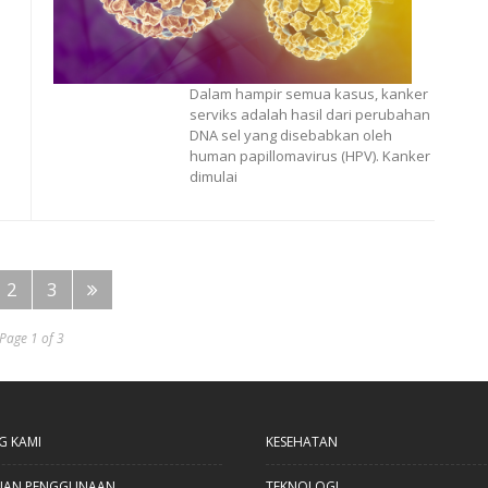
Dalam hampir semua kasus, kanker
serviks adalah hasil dari perubahan
DNA sel yang disebabkan oleh
human papillomavirus (HPV). Kanker
dimulai
2
3
Page 1 of 3
G KAMI
KESEHATAN
UAN PENGGUNAAN
TEKNOLOGI