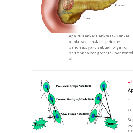
Apa Itu Kanker Pankreas? Kanker
pankreas dimulai di jaringan
pancreas, yaitu sebuah organ di
perut Anda yang terletak horizontal
di
Ap
SH
Se
be
sis