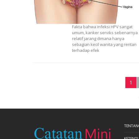
Fakta bahwa infeksi HPV sangat
umum, kanker serviks sebenarnya
relatif jarang dimana hanya
sebagian kecil wanita yang rentan
terhadap efek
1
TENTAN
KETENT