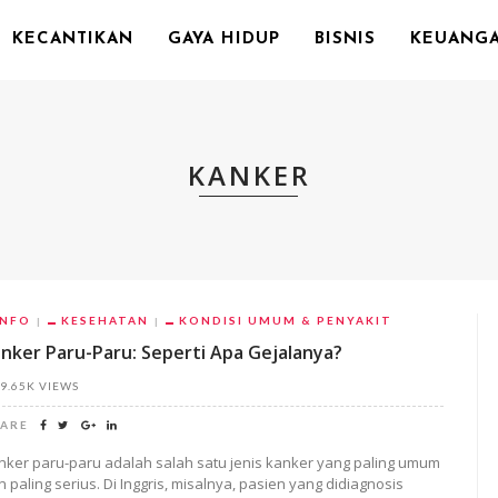
KECANTIKAN
GAYA HIDUP
BISNIS
KEUANG
KANKER
INFO
KESEHATAN
KONDISI UMUM & PENYAKIT
nker Paru-Paru: Seperti Apa Gejalanya?
9.65K VIEWS
ARE
nker paru-paru adalah salah satu jenis kanker yang paling umum
n paling serius. Di Inggris, misalnya, pasien yang didiagnosis