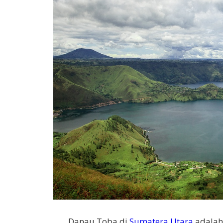
Danau Toba di
Sumatera Utara
adalah 