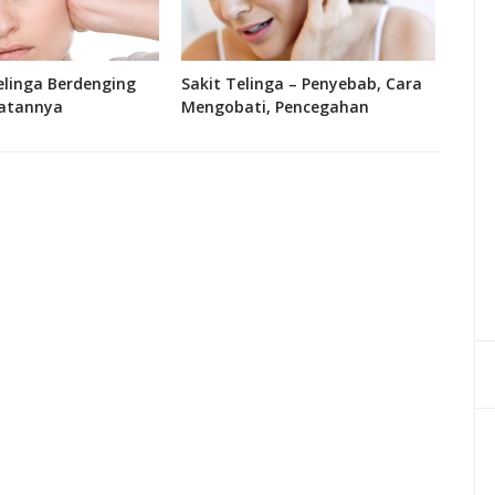
linga Berdenging
Sakit Telinga – Penyebab, Cara
Fung
atannya
Mengobati, Pencegahan
Bagi