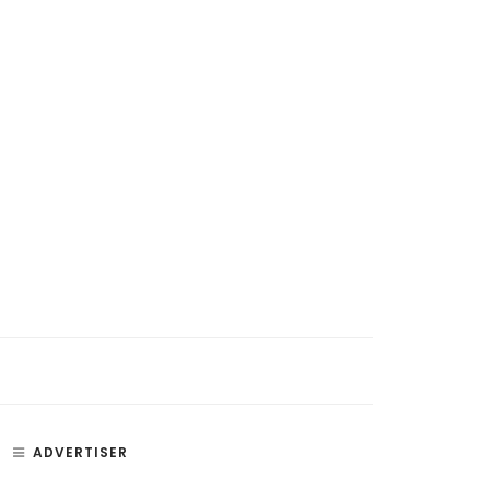
si, Penyakit, dan Bagian –
Paru Paru – Fungsi, Bagian, dan
an Telinga
Penyakit Paru-Paru Manusia
ADVERTISER