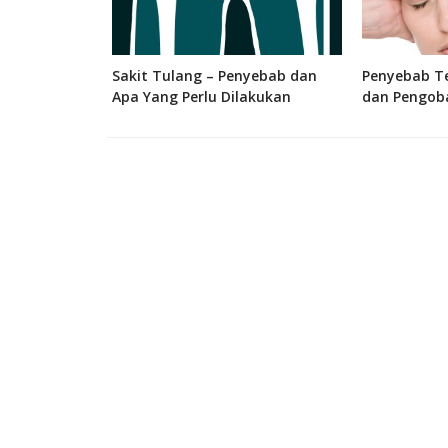
 Bagian, dan
Sakit Tulang – Penyebab dan
Penyebab Te
 Manusia
Apa Yang Perlu Dilakukan
dan Pengob