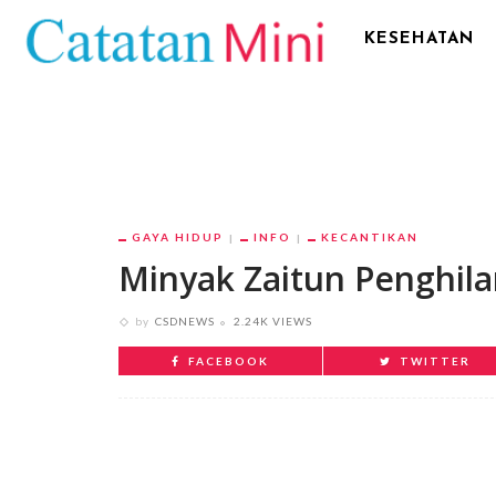
KESEHATAN
GAYA HIDUP
INFO
KECANTIKAN
Minyak Zaitun Penghila
by
CSDNEWS
2.24K VIEWS
FACEBOOK
TWITTER