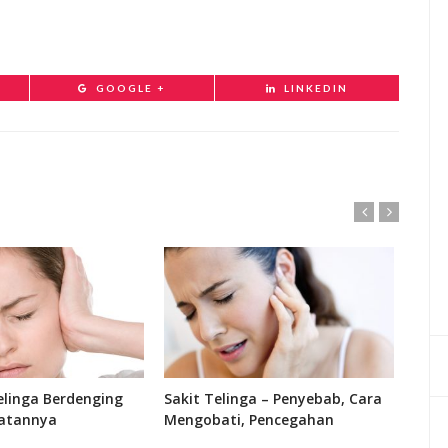
GOOGLE +
LINKEDIN
linga Berdenging
Sakit Telinga – Penyebab, Cara
Fung
atannya
Mengobati, Pencegahan
Bagi