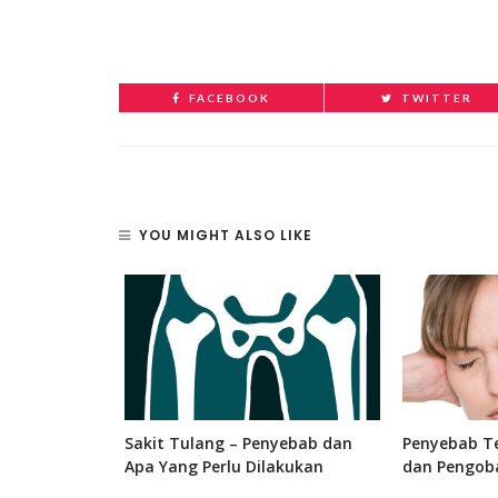
FACEBOOK
TWITTER
YOU MIGHT ALSO LIKE
 Bagian, dan
Sakit Tulang – Penyebab dan
Penyebab Te
 Manusia
Apa Yang Perlu Dilakukan
dan Pengob