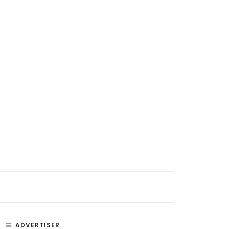
si, Penyakit, dan Bagian –
Paru Paru – Fungsi, Bagian, dan
an Telinga
Penyakit Paru-Paru Manusia
ADVERTISER