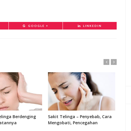
GOOGLE +
LINKEDIN
linga Berdenging
Sakit Telinga – Penyebab, Cara
Fung
atannya
Mengobati, Pencegahan
Bagi