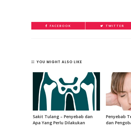
FACEBOOK
TWITTER
YOU MIGHT ALSO LIKE
 Bagian, dan
Sakit Tulang – Penyebab dan
Penyebab Te
 Manusia
Apa Yang Perlu Dilakukan
dan Pengob