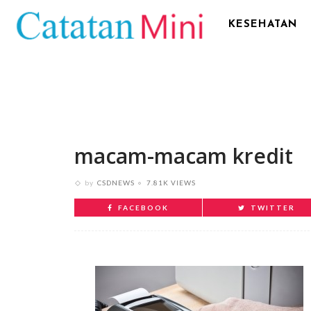
KESEHATAN
macam-macam kredit
by
CSDNEWS
7.81K VIEWS
FACEBOOK
TWITTER