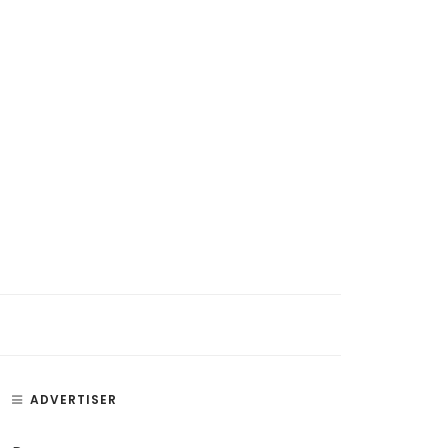
si, Penyakit, dan Bagian –
Paru Paru – Fungsi, Bagian, dan
ADVERTISER
an Telinga
Penyakit Paru-Paru Manusia