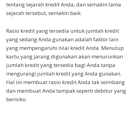
tentang sejarah kredit Anda, dan semakin lama
sejarah tersebut, semakin baik.
Rasio kredit yang tersedia untuk jumlah kredit
yang sedang Anda gunakan adalah faktor lain
yang mempengaruhi nilai kredit Anda. Menutup
kartu yang jarang digunakan akan menurunkan
jumlah kredit yang tersedia bagi Anda tanpa
mengurangi jumlah kredit yang Anda gunakan.
Hal ini membuat rasio kredit Anda tak seimbang
dan membuat Anda tampak seperti debitur yang
berisiko.