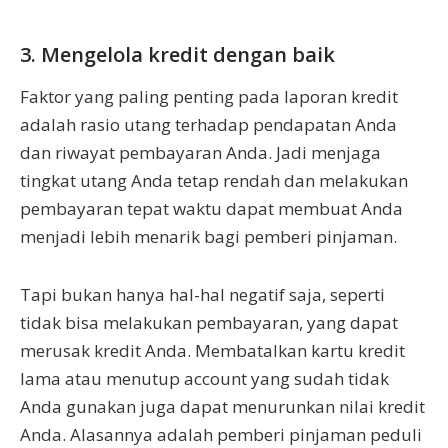
3. Mengelola kredit dengan baik
Faktor yang paling penting pada laporan kredit
adalah rasio utang terhadap pendapatan Anda
dan riwayat pembayaran Anda. Jadi menjaga
tingkat utang Anda tetap rendah dan melakukan
pembayaran tepat waktu dapat membuat Anda
menjadi lebih menarik bagi pemberi pinjaman.
Tapi bukan hanya hal-hal negatif saja, seperti
tidak bisa melakukan pembayaran, yang dapat
merusak kredit Anda. Membatalkan kartu kredit
lama atau menutup account yang sudah tidak
Anda gunakan juga dapat menurunkan nilai kredit
Anda. Alasannya adalah pemberi pinjaman peduli