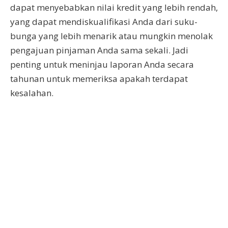
dapat menyebabkan nilai kredit yang lebih rendah,
yang dapat mendiskualifikasi Anda dari suku-
bunga yang lebih menarik atau mungkin menolak
pengajuan pinjaman Anda sama sekali. Jadi
penting untuk meninjau laporan Anda secara
tahunan untuk memeriksa apakah terdapat
kesalahan.