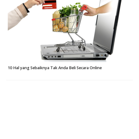
10 Hal yang Sebaiknya Tak Anda Beli Secara Online