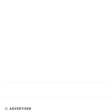
ADVERTISER