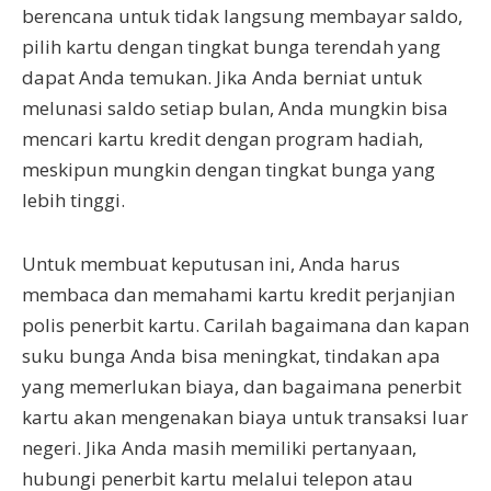
berencana untuk tidak langsung membayar saldo,
pilih kartu dengan tingkat bunga terendah yang
dapat Anda temukan. Jika Anda berniat untuk
melunasi saldo setiap bulan, Anda mungkin bisa
mencari kartu kredit dengan program hadiah,
meskipun mungkin dengan tingkat bunga yang
lebih tinggi.
Untuk membuat keputusan ini, Anda harus
membaca dan memahami kartu kredit perjanjian
polis penerbit kartu. Carilah bagaimana dan kapan
suku bunga Anda bisa meningkat, tindakan apa
yang memerlukan biaya, dan bagaimana penerbit
kartu akan mengenakan biaya untuk transaksi luar
negeri. Jika Anda masih memiliki pertanyaan,
hubungi penerbit kartu melalui telepon atau