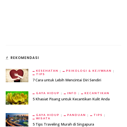
REKOMENDASI
KESEHATAN
PSIKOLOGI & KEJIWAAN
TIPS
7 Cara untuk Lebih Mencintai Diri Sendiri
GAYA HIDUP
INFO
KECANTIKAN
5 Khasiat Pisang untuk Kecantikan Kulit Anda
GAYA HIDUP
PANDUAN
TIPS
WISATA
5 Tips Traveling Murah di Singapura