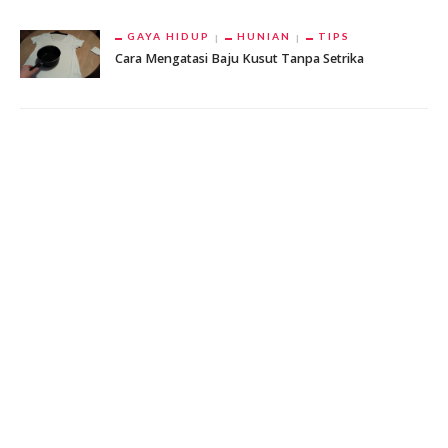
GAYA HIDUP
HUNIAN
TIPS
Cara Mengatasi Baju Kusut Tanpa Setrika