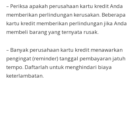
– Periksa apakah perusahaan kartu kredit Anda
memberikan perlindungan kerusakan. Beberapa
kartu kredit memberikan perlindungan jika Anda
membeli barang yang ternyata rusak.
– Banyak perusahaan kartu kredit menawarkan
pengingat (reminder) tanggal pembayaran jatuh
tempo. Daftarlah untuk menghindari biaya
keterlambatan.