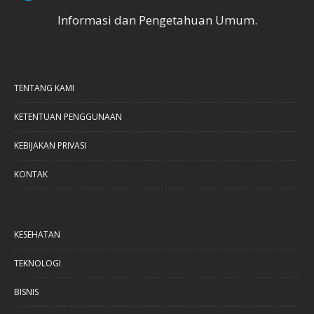
Informasi dan Pengetahuan Umum.
TENTANG KAMI
KETENTUAN PENGGUNAAN
KEBIJAKAN PRIVASI
KONTAK
KESEHATAN
TEKNOLOGI
BISNIS