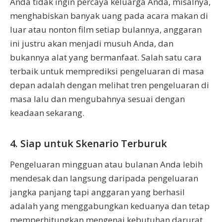
Anda tidak ingin percaya keluarga Anda, misalnya,
menghabiskan banyak uang pada acara makan di
luar atau nonton film setiap bulannya, anggaran
ini justru akan menjadi musuh Anda, dan
bukannya alat yang bermanfaat. Salah satu cara
terbaik untuk memprediksi pengeluaran di masa
depan adalah dengan melihat tren pengeluaran di
masa lalu dan mengubahnya sesuai dengan
keadaan sekarang.
4. Siap untuk Skenario Terburuk
Pengeluaran mingguan atau bulanan Anda lebih
mendesak dan langsung daripada pengeluaran
jangka panjang tapi anggaran yang berhasil
adalah yang menggabungkan keduanya dan tetap
memperhitungkan mengenai kebutuhan darurat.