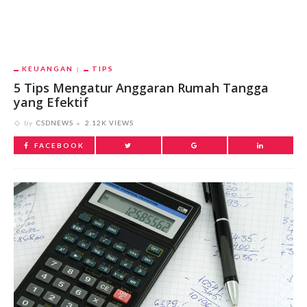
KEUANGAN
TIPS
5 Tips Mengatur Anggaran Rumah Tangga
yang Efektif
by
CSDNEWS
2.12K VIEWS
FACEBOOK