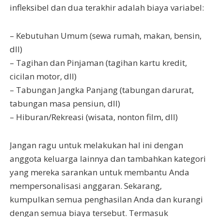
infleksibel dan dua terakhir adalah biaya variabel:
– Kebutuhan Umum (sewa rumah, makan, bensin,
dll)
– Tagihan dan Pinjaman (tagihan kartu kredit,
cicilan motor, dll)
– Tabungan Jangka Panjang (tabungan darurat,
tabungan masa pensiun, dll)
– Hiburan/Rekreasi (wisata, nonton film, dll)
Jangan ragu untuk melakukan hal ini dengan
anggota keluarga lainnya dan tambahkan kategori
yang mereka sarankan untuk membantu Anda
mempersonalisasi anggaran. Sekarang,
kumpulkan semua penghasilan Anda dan kurangi
dengan semua biaya tersebut. Termasuk