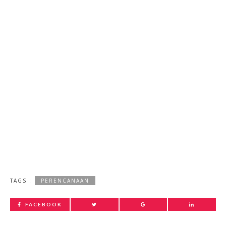
TAGS :
PERENCANAAN
FACEBOOK