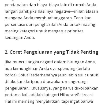
pendapatan dan biaya-biaya lain di rumah Anda.
Jangan panik jika hasilnya negative—inilah alasan
mengapa Anda membuat anggaran. Tentukan
persentase dari penghasilan Anda untuk masing-
masing kategori untuk mengatur prioritas
keuangan Anda.
2. Coret Pengeluaran yang Tidak Penting
Jika muncul angka negatif dalam hitungan Anda,
ada kemungkinan Anda overspending (terlalu
boros). Solusi sederhananya jauh lebih sulit untuk
dilakukan daripada diucapkan: mengurangi
pengeluaran. Khususnya, yang harus dikorbankan
pertama kali adalah kategori Hiburan/Rekreasi.
Hal ini memang menyakitkan, tapi ingat bahwa