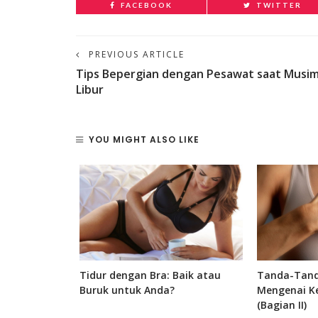
FACEBOOK
TWITTER
PREVIOUS ARTICLE
Tips Bepergian dengan Pesawat saat Musi
Libur
YOU MIGHT ALSO LIKE
dara yang
Tidur dengan Bra: Baik atau
Tanda-Tand
ai
Buruk untuk Anda?
Mengenai K
(Bagian II)