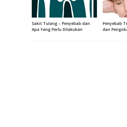
 Bagian, dan
Sakit Tulang – Penyebab dan
Penyebab Te
 Manusia
Apa Yang Perlu Dilakukan
dan Pengob