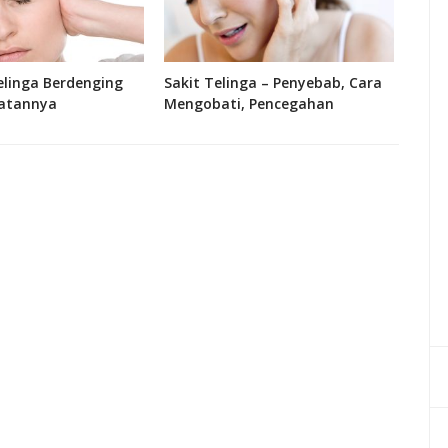
linga Berdenging
Sakit Telinga – Penyebab, Cara
Fung
atannya
Mengobati, Pencegahan
Bagi