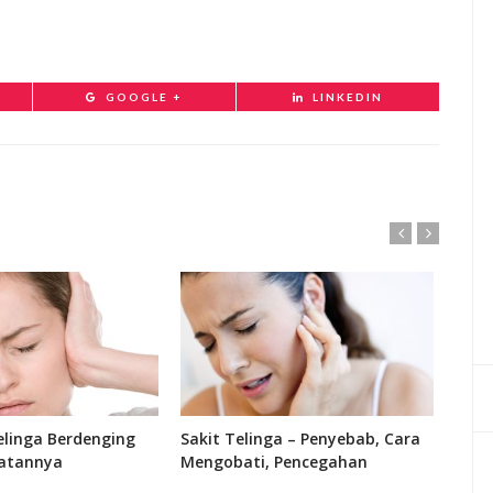
GOOGLE +
LINKEDIN
linga Berdenging
Sakit Telinga – Penyebab, Cara
Fung
atannya
Mengobati, Pencegahan
Bagi