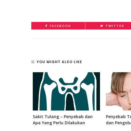
FACEBOOK
TWITTER
YOU MIGHT ALSO LIKE
 Bagian, dan
Sakit Tulang – Penyebab dan
Penyebab Te
 Manusia
Apa Yang Perlu Dilakukan
dan Pengob