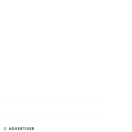
si, Penyakit, dan Bagian –
Paru Paru – Fungsi, Bagian, dan
an Telinga
Penyakit Paru-Paru Manusia
ADVERTISER