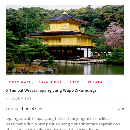
DESTINASI
GAYA HIDUP
INFO
WISATA
5 Tempat Wisata Jepang yang Wajib Dikunjungi
10.6K VIEWS
SHARE
0
Jepang adalah tempat yang harus dikunjungi untuk melihat
bagaimana dunia bisa paduan yang menarik antara sejarah dan
alam dengan teknologi modern, tren dan gaya. Jepang