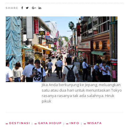
SHARE
Jika Anda berkunjung ke Jepang, meluangkan
satu atau dua hari untuk menuntaskan Tokyo
rasanya rasanya tak ada salahnya. Hiruk
pikuk
DESTINASI
GAYA HIDUP
INFO
WISATA