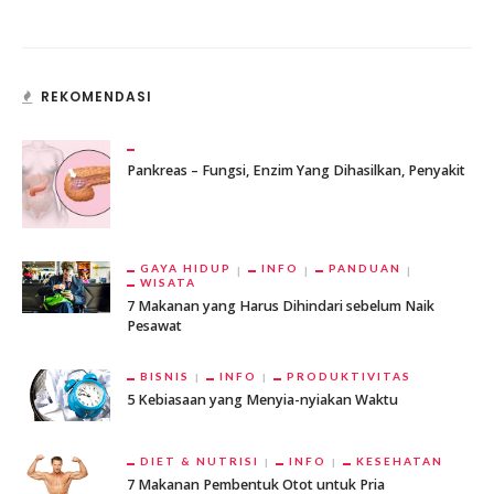
REKOMENDASI
Pankreas – Fungsi, Enzim Yang Dihasilkan, Penyakit
GAYA HIDUP
INFO
PANDUAN
WISATA
7 Makanan yang Harus Dihindari sebelum Naik
Pesawat
BISNIS
INFO
PRODUKTIVITAS
5 Kebiasaan yang Menyia-nyiakan Waktu
DIET & NUTRISI
INFO
KESEHATAN
7 Makanan Pembentuk Otot untuk Pria