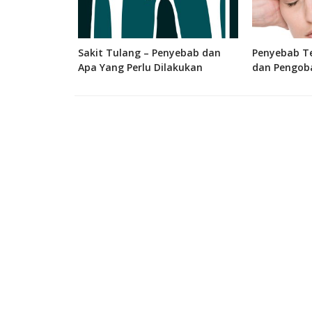
 Bagian, dan
Sakit Tulang – Penyebab dan
Penyebab Te
 Manusia
Apa Yang Perlu Dilakukan
dan Pengob