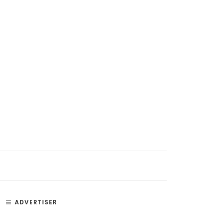
si, Penyakit, dan Bagian –
Paru Paru – Fungsi, Bagian, dan
an Telinga
Penyakit Paru-Paru Manusia
ADVERTISER