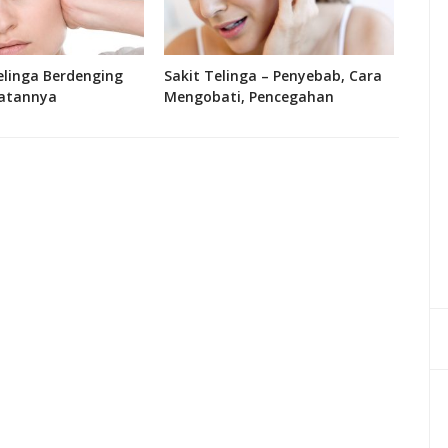
linga Berdenging
Sakit Telinga – Penyebab, Cara
Fung
atannya
Mengobati, Pencegahan
Bagi