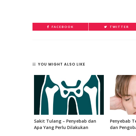
FACEBOOK
TWITTER
YOU MIGHT ALSO LIKE
 Bagian, dan
Sakit Tulang – Penyebab dan
Penyebab Te
 Manusia
Apa Yang Perlu Dilakukan
dan Pengob