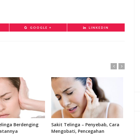
GOOGLE +
LINKEDIN
linga Berdenging
Sakit Telinga – Penyebab, Cara
Fung
atannya
Mengobati, Pencegahan
Bagi