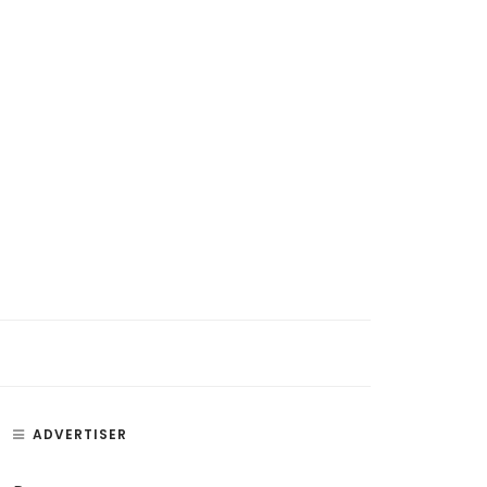
si, Penyakit, dan Bagian –
Paru Paru – Fungsi, Bagian, dan
ADVERTISER
an Telinga
Penyakit Paru-Paru Manusia