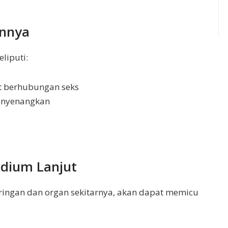
innya
eliputi:
t berhubungan seks
menyenangkan
adium Lanjut
jaringan dan organ sekitarnya, akan dapat memicu