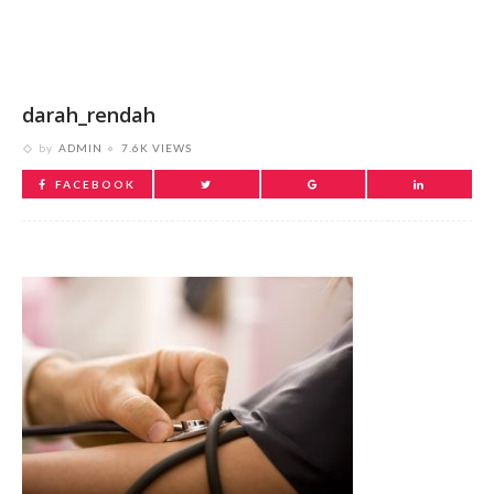
darah_rendah
by
ADMIN
7.6K VIEWS
FACEBOOK