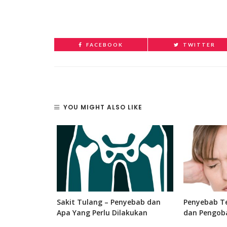
FACEBOOK
TWITTER
YOU MIGHT ALSO LIKE
 Bagian, dan
Sakit Tulang – Penyebab dan
Penyebab Te
 Manusia
Apa Yang Perlu Dilakukan
dan Pengob