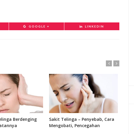
GOOGLE +
LINKEDIN
linga Berdenging
Sakit Telinga – Penyebab, Cara
Fung
atannya
Mengobati, Pencegahan
Bagi