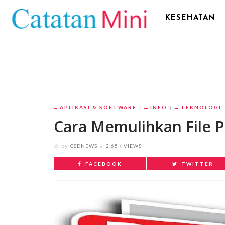
KESEHATAN
APLIKASI & SOFTWARE
INFO
TEKNOLOGI
Cara Memulihkan File 
by
CSDNEWS
2.65K VIEWS
FACEBOOK
TWITTER