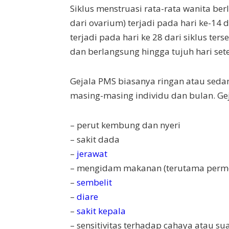
Siklus menstruasi rata-rata wanita berl
dari ovarium) terjadi pada hari ke-14 d
terjadi pada hari ke 28 dari siklus ter
dan berlangsung hingga tujuh hari set
Gejala PMS biasanya ringan atau seda
masing-masing individu dan bulan. Ge
– perut kembung dan nyeri
– sakit dada
–
jerawat
– mengidam makanan (terutama perm
–
sembelit
–
diare
–
sakit kepala
– sensitivitas terhadap cahaya atau su