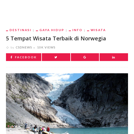
DESTINASI
GAYA HIDUP
INFO
WISATA
5 Tempat Wisata Terbaik di Norwegia
by
CSDNEWS
10K VIEWS
FACEBOOK