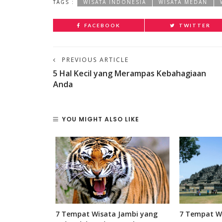
TAGS :
WISATA INDONESIA
WISATA MEDAN
FACEBOOK
TWITTER
PREVIOUS ARTICLE
5 Hal Kecil yang Merampas Kebahagiaan
Anda
YOU MIGHT ALSO LIKE
rbaik di
7 Tempat Wisata Jambi yang
7 Tempat W