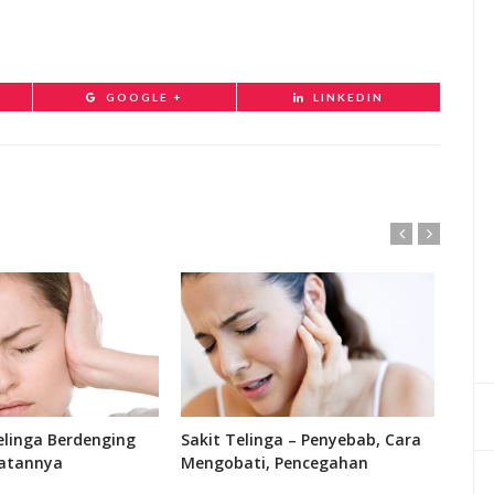
GOOGLE +
LINKEDIN
linga Berdenging
Sakit Telinga – Penyebab, Cara
Fung
atannya
Mengobati, Pencegahan
Bagi