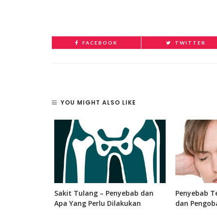
FACEBOOK
TWITTER
YOU MIGHT ALSO LIKE
 Bagian, dan
Sakit Tulang – Penyebab dan
Penyebab Te
 Manusia
Apa Yang Perlu Dilakukan
dan Pengob